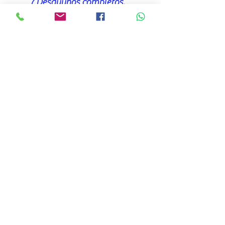
7 Desayunos completos.
Transportación:
Según la descripción del
circuito en Camionetas, mini-
buses o autobuses
climatizados ultimo modelo
con asientos individuales, con
cinturones de seguridad.
Guía
:
Servicios de Guías Oficiales
Certificados.
Entradas y atracciones:
Entradas a los sitios y museos
mencionados en la descripción
del circuito.
Paseo en Lancha en Celestun.
Impuestos y propinas: