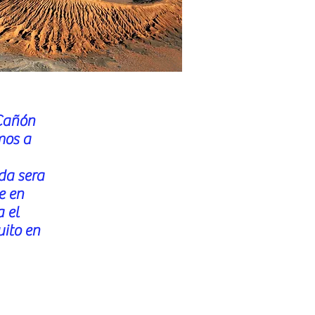
 Cañón
mos a
da sera
e en
 el
uito en