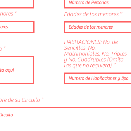
nores
Edades de los menores
HABITACIONES: No. de
Sencillos, No.
r
da
*
Matrimoniales, No. Triples
e
y No. Cuadruples (Omita
q
las que no requiera)
u
i
r
e
d
re de su Circuito