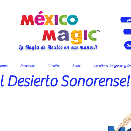
¡S
So
La Magia de México en sus manos!!
somos
Escapadas
Circuitos
Bodas
Incentivos Congresos y Co
 Desierto Sonorense!