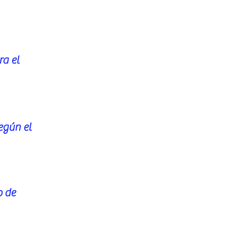
ra el
egún el
o de