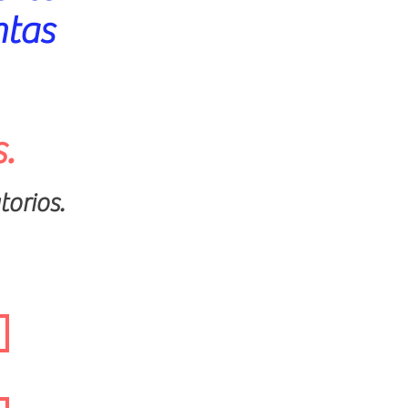
ntas
.
torios.