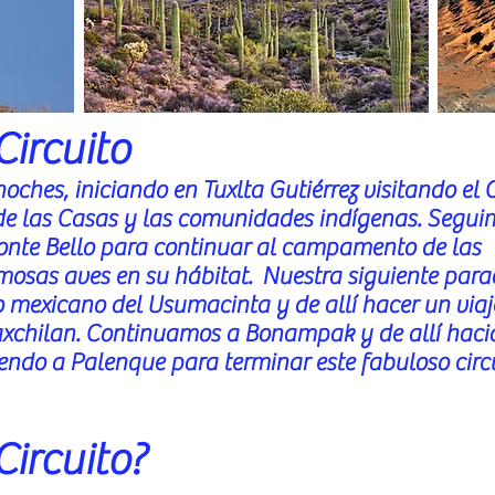
Circuito
 noches, iniciando en Tuxlta Gutiérrez visitando el
de las Casas y las comunidades indígenas. Segui
nte Bello para continuar al campamento de las
mosas aves en su
hábitat
. Nuestra siguiente para
o mexicano del Usumacinta y de allí hacer un viaj
axchilan. Continuamos a Bonampak y de allí hacia
ndo a Palenque para terminar este fabuloso circ
Circuito?