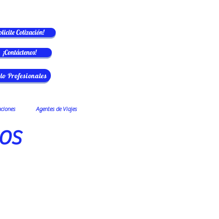
olicite Cotización!
¡Contáctenos!
lo Profesionales
nciones
Agentes de Viajes
los