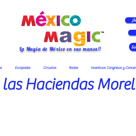
¡S
So
La Magia de México en sus manos!!
s
Escapadas
Circuitos
Bodas
Incentivos Congresos y Conve
 las Haciendas More